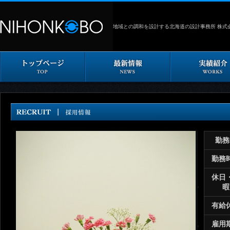
地域との調和を設計する北海道の設計事務所 株式
勤務
勤務
休日
暇
有給
雇用