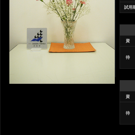
試用
資
待
資
待